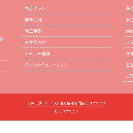
商品プラン
選
標準仕様
安
施工事例
他
建
お客様の声
ス
オーナー募集
ス
ローンシミュレーション
会
ご
八戸 三沢 ローコスト注文住宅専門店 エコナハウス
© エコナハウス