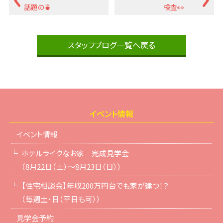
話題の🍵
検査👀
スタッフブログ一覧へ戻る
イベント情報
イベント情報
ホテルライクなお家 完成見学会
（8月22日（土）～8月23日（日））
【住宅相談会】年収200万円台でも家が建つ！？
（毎週土・日（平日も可））
見学会予約