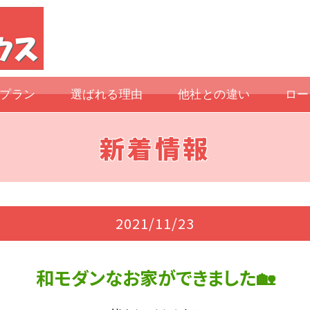
プラン
選ばれる理由
他社との違い
ロー
新着情報
2021/11/23
和モダンなお家ができました🏡